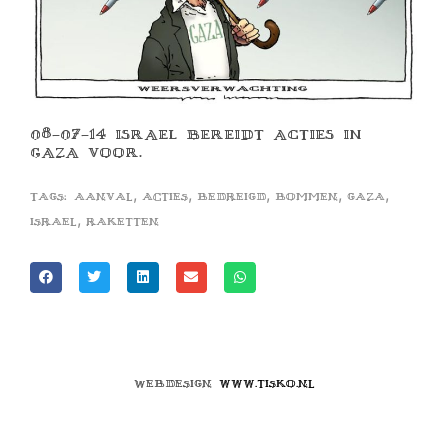
08-07-14 ISRAEL BEREIDT ACTIES IN
GAZA VOOR.
,
,
,
,
,
Tags:
aanval
acties
bedreigd
bommen
gaza
,
israel
raketten
Webdesign
www.tisko.nl