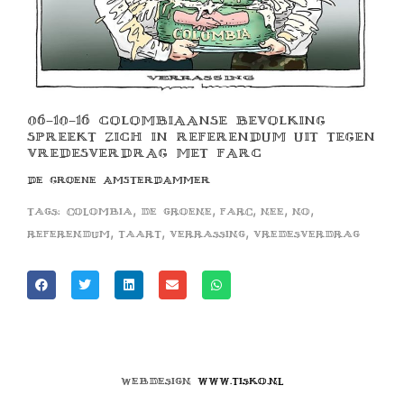
06-10-16 COLOMBIAANSE BEVOLKING
SPREEKT ZICH IN REFERENDUM UIT TEGEN
VREDESVERDRAG MET FARC
DE GROENE AMSTERDAMMER
,
,
,
,
,
Tags:
colombia
de groene
farc
nee
no
,
,
,
referendum
taart
verrassing
vredesverdrag
Webdesign
www.tisko.nl