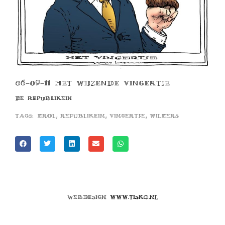
06-09-11 HET WIJZENDE VINGERTJE
DE REPUBLIKEIN
,
,
,
Tags:
drol
republikein
vingertje
wilders
Webdesign
www.tisko.nl