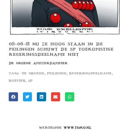
05-06-12 NU ZE HOOG STAAN IN DE
PEILINGEN SCHUWT DE SP TOEKOMSTIGE
REGERINGSDEELNAME NIET
DE GROENE AMSTERDAMMER
,
,
,
Tags:
de groene
peilingen
regeringsdeelname
,
roemer
sp
Webdesign
www.tisko.nl