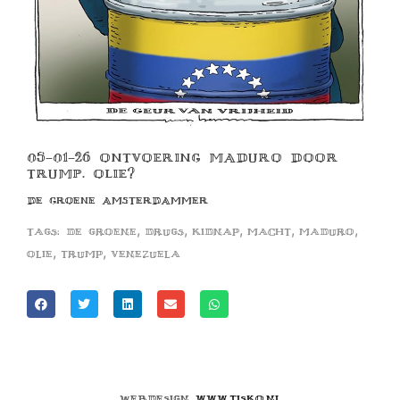
05-01-26 ONTVOERING MADURO DOOR
TRUMP. OLIE?
DE GROENE AMSTERDAMMER
,
,
,
,
,
Tags:
de groene
drugs
kidnap
macht
maduro
,
,
olie
trump
venezuela
Webdesign
www.tisko.nl