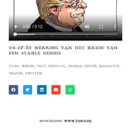
04-07-20 WERKING VAN HET BREIN VAN
EEN STABLE GENIUS
,
,
,
,
,
,
Tags:
brein
film
geniaal
genius
movie
roulette
,
trump
twitter
Webdesign
www.tisko.nl