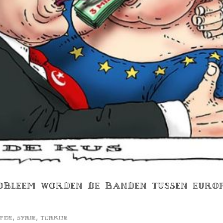
PROBLEEM WORDEN DE BANDEN TUSSEN EURO
,
,
efde
syrie
turkije