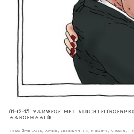
01-12-15 VANWEGE HET VLUCHTELINGEN
AANGEHAALD
,
,
,
,
,
,
Tags:
3miljard
amor
erdogan
eu
europa
kussen
li